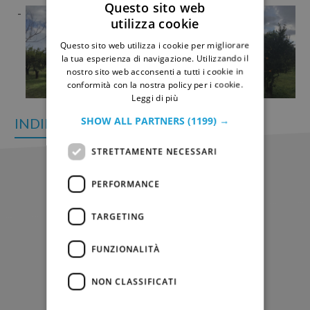
Questo sito web
utilizza cookie
ITALIAN
Questo sito web utilizza i cookie per migliorare
GERMAN
la tua esperienza di navigazione. Utilizzando il
nostro sito web acconsenti a tutti i cookie in
conformità con la nostra policy per i cookie.
Leggi di più
SHOW ALL PARTNERS
(1199) →
INDIETRO
STRETTAMENTE NECESSARI
Altre News
PERFORMANCE
TARGETING
FUNZIONALITÀ
NON CLASSIFICATI