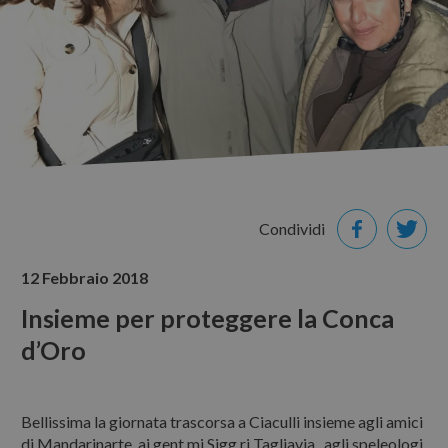
LE NOSTRE PROPOSTE
Itinerari guidati
Visite guidate a siti
NEWS & EVENTI
CONTATTI
Condividi
12 Febbraio 2018
Insieme per proteggere la Conca
d’Oro
Bellissima la giornata trascorsa a Ciaculli insieme agli amici
di Mandarinarte, ai gent.mi Sigg.ri Tagliavia, agli speleologi