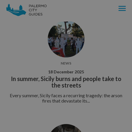
News & Events
IT
DE
EN
WHO WE ARE
PALERMO
NEWS
Moves
18 December 2025
In summer, Sicily burns and people take to
Shines
the streets
Believes
Every summer, Sicily faces a recurring tragedy: the arson
Fights
fires that devastate its...
Supports
Rejoices