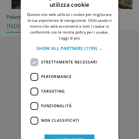
utilizza cookie
ITALIAN
Questo sito web utilizza i cookie per migliorare
Palazzo Butera
GERMAN
la tua esperienza di navigazione. Utilizzando il
INDIETRO
nostro sito web acconsenti a tutti i cookie in
conformità con la nostra policy per i cookie.
Leggi di più
Altre News
SHOW ALL PARTNERS
(1199) →
STRETTAMENTE NECESSARI
PERFORMANCE
TARGETING
FUNZIONALITÀ
EVENTI
NON CLASSIFICATI
22 Febbraio 2020
Palermo in inverno: finalmente!