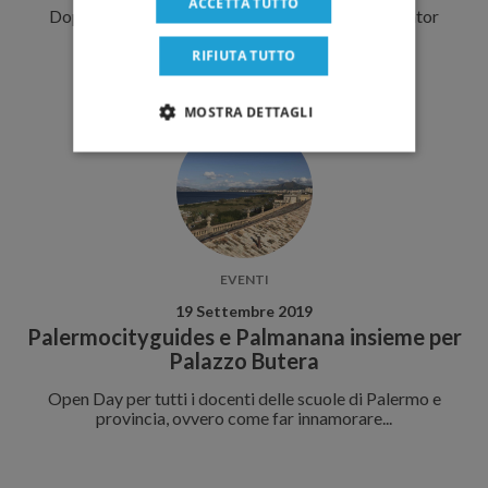
ACCETTA TUTTO
Dopo aver lavorato congiuntamente al tour operator
siciliano Saistours ad un progetto di...
RIFIUTA TUTTO
MOSTRA DETTAGLI
EVENTI
19 Settembre 2019
Palermocityguides e Palmanana insieme per
Palazzo Butera
Open Day per tutti i docenti delle scuole di Palermo e
provincia, ovvero come far innamorare...