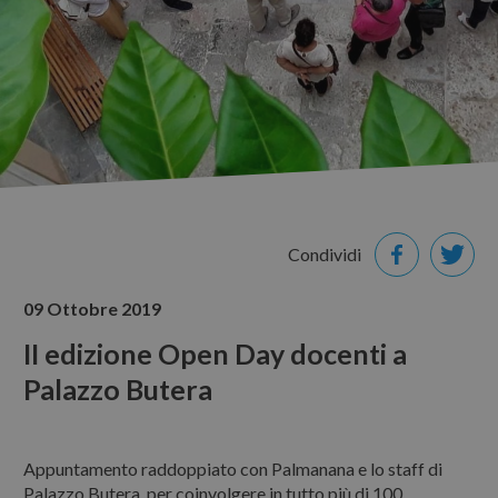
LE NOSTRE PROPOSTE
Itinerari guidati
Visite guidate a siti
NEWS & EVENTI
CONTATTI
Condividi
09 Ottobre 2019
II edizione Open Day docenti a
Palazzo Butera
Appuntamento raddoppiato con Palmanana e lo staff di
Palazzo Butera per coinvolgere in tutto più di 100